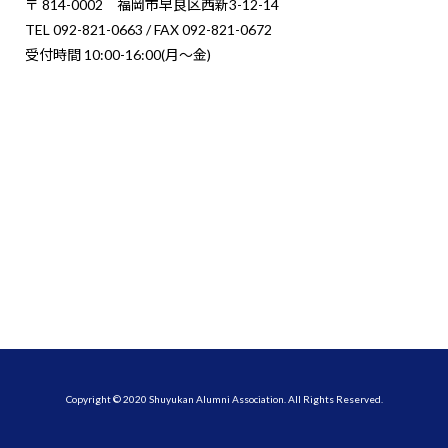
〒 814-0002 福岡市早良区西新3-12-14
TEL 092-821-0663 / FAX 092-821-0672
受付時間 10:00-16:00(月〜金)
Copyright © 2020 Shuyukan Alumni Association. All Rights Reserved.