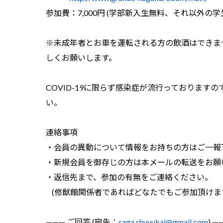
参加費：7,000円 (学部新入生無料、それ以外の学生は
※未成年者とお車を運転される方の飲酒はできま
しくお願いします。
COVID-19に限らず感染症が流行っておりま
い。
連絡事項
・会員の異動について情報をお持ちの方はご一報
・新規会員を御存じの方は本メールの転送をお願
・返信先まで、参加の有無をご連絡ください。
(修猷館関係者であればどなたでもご参加頂けま
——— ご回答 (宛先：
saga.shuyukai@gmail.com
) 