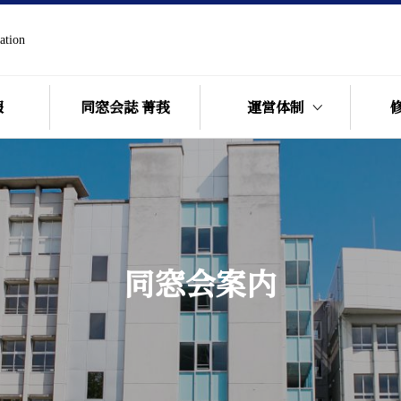
ation
報
同窓会誌 菁莪
運営体制
同窓会総会
沿革
各支部同窓会
修猷館同窓会会則
同窓会案内
歴代役員名簿
学年幹事名簿
修猷館同窓会事務局
館歌・応援歌