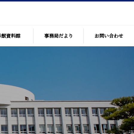
修猷資料館
事務局だより
お問い合わせ
修猷館同窓会役員
修猷館各支部会長名簿
修猷館同窓会 個人情報
保護方針