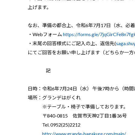
上げます。
なお、準備の都合上、令和6年7月17日（水、必
・Webフォーム
https://forms.gle/7jqGirCFe8n7f
・末尾の回答様式にご記入の上、返信先(
saga.shu
にてご回答をお願い申し上げます（どちらか一方
記
日時：令和6年7月24日（水） 午後7時から（時
場所：グランデはがくれ
※テーブル・椅子で準備しております。
〒840-0815 佐賀市天神2丁目1番36号
Tel. 0952(25)2212
http://www.grande-hagakure.com/main/