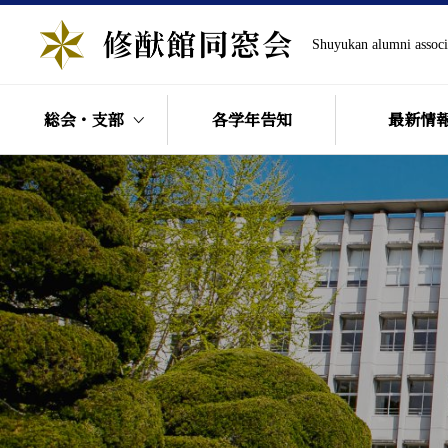
Shuyukan alumni associ
総会・支部
各学年告知
最新情
総会・支部
運営体制