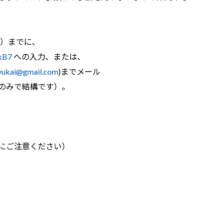
着）までに、
gkB7
への入力、または、
yukai@gmail.com
)までメール
のみで結構です）。
間にご注意ください）