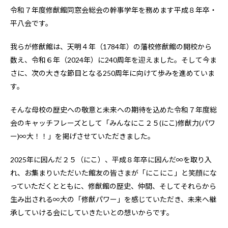
令和７年度修猷館同窓会総会の幹事学年を務めます平成８年卒・
平八会です。
我らが修猷館は、天明４年（1784年）の藩校修猷館の開校から
数え、令和６年（2024年）に240周年を迎えました。そして今ま
さに、次の大きな節目となる250周年に向けて歩みを進めていま
す。
そんな母校の歴史への敬意と未来への期待を込めた令和７年度総
会のキャッチフレーズとして「みんなにこ２５(にこ)修猷力(パワ
ー)∞大！！」を掲げさせていただきました。
2025年に因んだ２５（にこ）、平成８年卒に因んだ∞を取り入
れ、お集まりいただいた館友の皆さまが「にこにこ」と笑顔にな
っていただくとともに、修猷館の歴史、仲間、そしてそれらから
生み出される∞大の「修猷パワー」を感じていただき、未来へ継
承していける会にしていきたいとの想いからです。