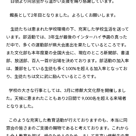
日頃より同窓会から温かい支援を賜り感謝しています。
館長として2年目となりました。よろしくお願いします。
生徒たちは恵まれた学校環境の下、充実した学校生活を送って
います。部活動では、3年生が最後のインターハイ予選の真った
だ中で、多くの運動部が県大会進出を果たしているところです。
また文化部も本年度夏の全国大会に、現在のところ新聞部、書道
部、放送部、百人一首が出場を決めております。部活動の加入率
は、兼部をしている生徒も多く100%を超える加入率となってお
り、生徒たちは文に武に励んでいるところです。
学校の大きな行事としては、3月に修猷大文化祭を開催しまし
た。天候に恵まれたこともあり2日間で 9,000名を超える来場者
となりました。
このような充実した教育活動が行えておりますのも、本当に同
窓会の皆さまのご支援の賜物であると考えております。これから
も全人教育を掲げ、世のため人のため、そして志高い修猷生の育