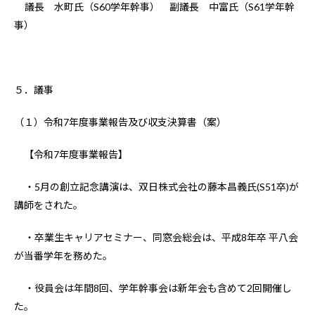
議長 水町氏（S60学年幹事） 副議長 中富氏（S61学年幹
事）
５．議事
（１）令和7年度事業報告及び収支決算書（案）
【令和7年度事業報告】
・5月の創立記念講演は、双日株式会社の藤本昌義氏(S51卒)が
講師をされた。
・卒業生キャリアセミナー、同窓会総会は、平成8年卒 平八会
が当番学年を務めた。
・役員会は年間8回、学年幹事会は新年会も含めて2回開催し
た。