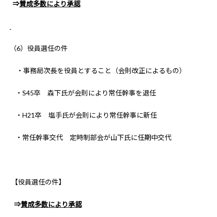
⇒
賛成多数により承認
（6）役員選任の件
・事務局次長を役員とすること（会則改正によるもの）
・S45卒 森下氏が会則により常任幹事を退任
・H21卒 塩手氏が会則により常任幹事に新任
・常任幹事交代 定時制部会が山下氏に任期中交代
【役員選任の件】
⇒
賛成多数により承認