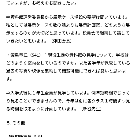
ていますが、お考えをお聞きしたい。
⇒資料館運営委員長から展示ケース増設の要望は聞いています。
私としては展示ケースの数の話よりも展示計画案、どのような展
示をするのかが大切だと思っています。役員会で継続して話して
いきたいと思います。（津田会長）
・渡邉章氏（S41）：現役生徒の資料館の見学について、学校は
どのような案内をしているのですか。また各学年が保管している
過去の写真や映像を集約して閲覧可能にできれば良いと思いま
す。
⇒入学式後に１年生全員が見学しています。例年短時間でじっく
り見ることができませんので、今年は別に各クラス１時間ずつ見
る時間を取るように計画しています。（新谷先生）
５. その他
【新旧幹事長挨拶】