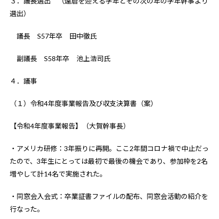
３．議長選出 （還暦を迎える学年とその次の年の学年幹事より
選出）
議長 S57年卒 田中徹氏
副議長 S58年卒 池上浩司氏
４．議事
（１）令和4年度事業報告及び収支決算書（案）
【令和4年度事業報告】（大賀幹事長）
・アメリカ研修：3年振りに再開。ここ2年間コロナ禍で中止だっ
たので、3年生にとっては最初で最後の機会であり、参加枠を2名
増やして計14名で実施された。
・同窓会入会式：卒業証書ファイルの配布、同窓会活動の紹介を
行なった。