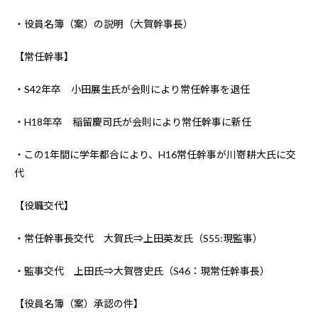
・役員名簿（案）の説明（大賀幹事長）
【常任幹事】
・S42年卒 小田展生氏が会則により常任幹事を退任
・H18年卒 稲留慶司氏が会則により常任幹事に新任
・この1年間に学年都合により、H16常任幹事が川嵜耕大氏に交
代
【役職交代】
・常任幹事長交代 大賀氏⇒上田英友氏（S55:現監事）
・監事交代 上田氏⇒大賀啓史氏（S46：現常任幹事長）
【役員名簿（案）承認の件】