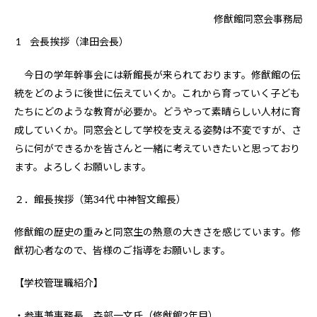
修猷館同窓会事務局
会長挨拶（津田会長）
今日の学年幹事会には新館長が来られております。修猷館の伝
統をどのように後世に伝えていくか。これから育っていく子ども
たちにどのような教育が必要か。どうやって素晴らしい人材に育
成していくか。同窓会として学校を支える姿勢は不変ですが、さ
らに何ができるかを皆さんと一緒に考えていきたいと思っており
ます。よろしくお願いします。
２．館長挨拶（第34代 中神智文館長）
修猷館の歴史の重みと同窓生の熱意の大きさを感じています。修
猷初心者なので、皆様のご指導をお願いします。
【学校管理職紹介】
・参事兼事務長 森部一文氏（修猷館2年目）